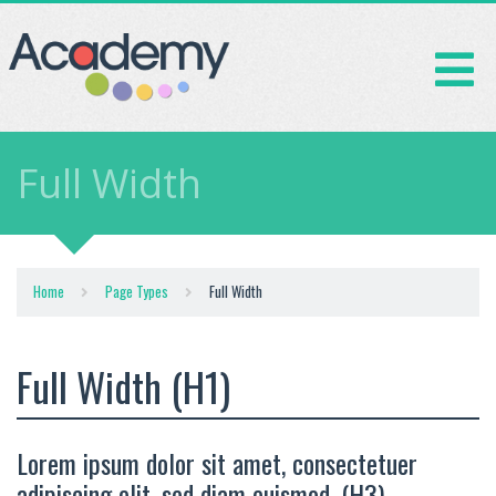
Full Width
Home
Page Types
Full Width
Full Width (H1)
Lorem ipsum dolor sit amet, consectetuer
adipiscing elit, sed diam euismod. (H3)