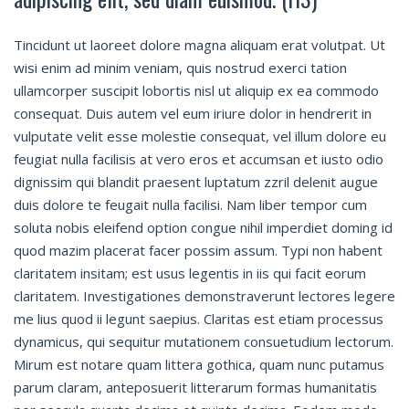
Tincidunt ut laoreet dolore magna aliquam erat volutpat. Ut
wisi enim ad minim veniam, quis nostrud exerci tation
ullamcorper suscipit lobortis nisl ut aliquip ex ea commodo
consequat. Duis autem vel eum iriure dolor in hendrerit in
vulputate velit esse molestie consequat, vel illum dolore eu
feugiat nulla facilisis at vero eros et accumsan et iusto odio
dignissim qui blandit praesent luptatum zzril delenit augue
duis dolore te feugait nulla facilisi. Nam liber tempor cum
soluta nobis eleifend option congue nihil imperdiet doming id
quod mazim placerat facer possim assum. Typi non habent
claritatem insitam; est usus legentis in iis qui facit eorum
claritatem. Investigationes demonstraverunt lectores legere
me lius quod ii legunt saepius. Claritas est etiam processus
dynamicus, qui sequitur mutationem consuetudium lectorum.
Mirum est notare quam littera gothica, quam nunc putamus
parum claram, anteposuerit litterarum formas humanitatis